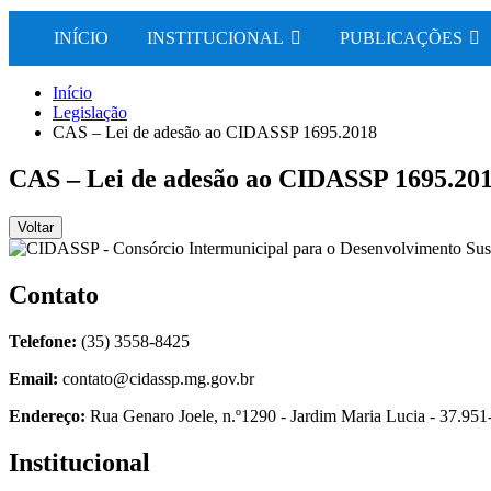
que
você
INÍCIO
INSTITUCIONAL
PUBLICAÇÕES
está
procurando?
Início
Legislação
CAS – Lei de adesão ao CIDASSP 1695.2018
CAS – Lei de adesão ao CIDASSP 1695.20
Voltar
Contato
Telefone:
(35) 3558-8425
Email:
contato@cidassp.mg.gov.br
Endereço:
Rua Genaro Joele, n.º1290 - Jardim Maria Lucia - 37.951
Institucional