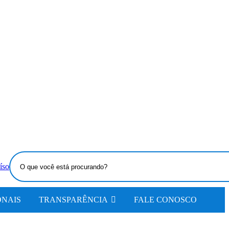
O
que
você
está
ONAIS
TRANSPARÊNCIA
FALE CONOSCO
procurando?