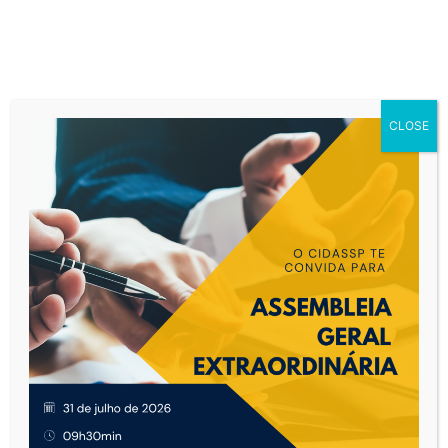
CLOSE
Início
Contrato
Contrato locação ecoponto Lâmpadas,
eletrônico, colchões. Rua Genaro Joele, nº 1300.
Contrato locação
ecoponto Lâmpadas,
eletrônico, colchões.
Rua Genaro Joele, nº