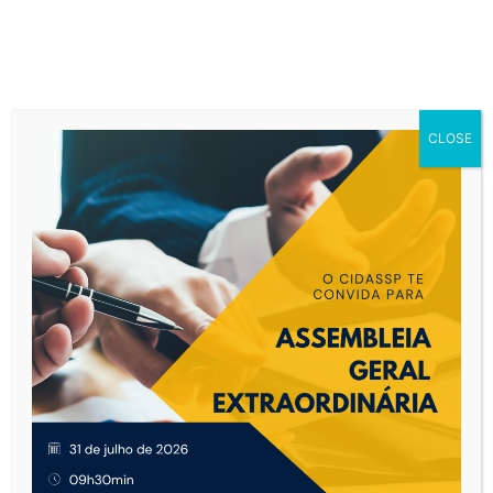
CLOSE
Início
Licitações
Licitações
Selecione a
modalidade
, o
ano
e o
status
desejados
para visualizar as licitações disponíveis.