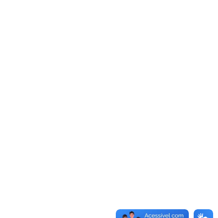
003/2026
Objeto:
Aquisição de 01 Filtro Purificador de Água para
Bebedouro, com fornecimento de água natural e gelada,
bivolt, destinado ao atendimento das necessidades do
Consórcio Intermunicipal para o Desenvolvimento
Sustentável da Região de São Sebastião do Paraíso/MG –
CIDASSP.
Modalidade:
Dispensa
Status:
Em Andamento
Ano:
2026
SAIBA MAIS
Dispensa Eletrônica 001/2026 Aquisição de
produtos de consumo (higiene e limpeza)
Nº Processo:
001/2026
Objeto:
Aquisição de produtos de consumo (higiene e
limpeza) para atendimento às necessidades do CIDASSP,
conforme condições, quantidades e exigências
estabelecidas no Aviso de Contratação Direta e seus