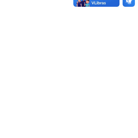
anexos
Modalidade:
Dispensa
Status:
Em Andamento
Ano:
2026
SAIBA MAIS
CONCORRÊNCIA ELETRÔNICA Nº 002/2025
Transporte de RSU
Nº Processo:
073/2025
Objeto:
Contratação de empresa especializada para
transporte de resíduos sólidos urbanos incluída a locação
de caçamba com capacidade volumétrica mínima de
35m³, com Sistema roll on roll off, do transbordo para o
aterro sanitário licenciado, Classe II-A e B dos municípios
interessados, nos termos da norma ABNT NBR 13221.
Modalidade:
Concorrência Eletrônica
Status:
Concluída