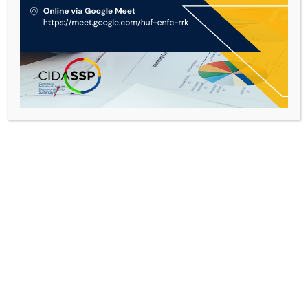
Dispensa Eletrônica nº 006/2026 para
contratação de empresa prestadora de serviço
de Segurança do Trabalho.
Nº Processo:
099.2026
Objeto:
Contratação de empresa especializada na
realização de Segurança do Trabalho, destinada ao
atendimento das necessidades do Consórcio
Intermunicipal para o Desenvolvimento Sustentável da
Região de São Sebastião do Paraíso/MG – CIDASSP,
conforme condições, quantidades, especificações e
exigências.
Modalidade:
Dispensa
Status:
Concluída
Ano:
2026